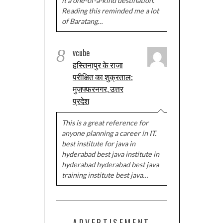
it a one-of-a-kind destination.
Reading this reminded me a lot
of Baratang…
8
vcube
हस्तिनापुर के राजा
परीक्षित का शुक्रताल:
मुज़फ्फरनगर, उत्तर
प्रदेश
This is a great reference for
anyone planning a career in IT.
best institute for java in
hyderabad best java institute in
hyderabad hyderabad best java
training institute best java…
ADVERTISEMENT