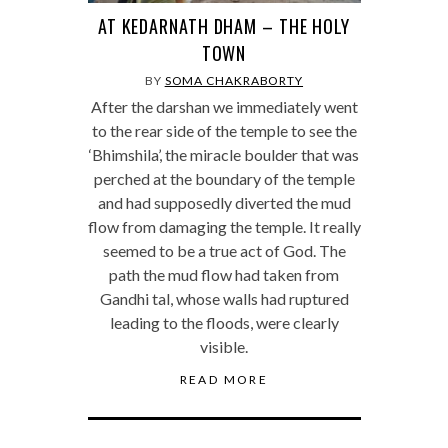
AT KEDARNATH DHAM – THE HOLY
TOWN
BY
SOMA CHAKRABORTY
After the darshan we immediately went
to the rear side of the temple to see the
‘Bhimshila’, the miracle boulder that was
perched at the boundary of the temple
and had supposedly diverted the mud
flow from damaging the temple. It really
seemed to be a true act of God. The
path the mud flow had taken from
Gandhi tal, whose walls had ruptured
leading to the floods, were clearly
visible.
READ MORE