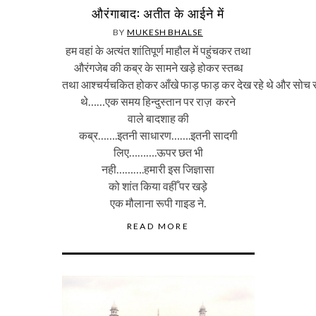
औरंगाबाद: अतीत के आईने में
BY
MUKESH BHALSE
हम वहां के अत्यंत शांतिपूर्ण माहौल में पहुंचकर तथा
औरंगजेब की कब्र के सामने खड़े होकर स्तब्ध
तथा आश्चर्यचकित होकर आँखे फाड़ फाड़ कर देख रहे थे और सोच र
थे……एक समय हिन्दुस्तान पर राज़ करने
वाले बादशाह की
कब्र…….इतनी साधारण…….इतनी सादगी
लिए……….ऊपर छत भी
नही……….हमारी इस जिज्ञासा
को शांत किया वहीँ पर खड़े
एक मौलाना रूपी गाइड ने.
READ MORE