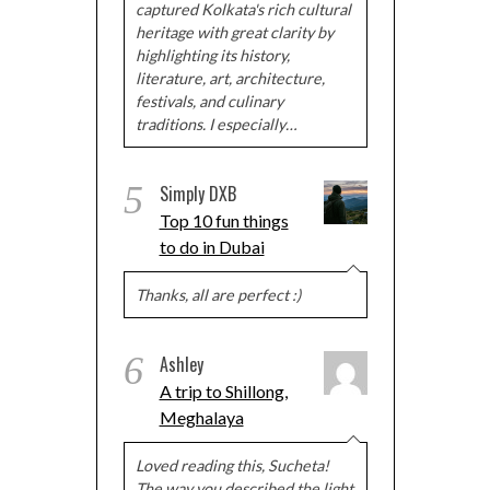
captured Kolkata's rich cultural
heritage with great clarity by
highlighting its history,
literature, art, architecture,
festivals, and culinary
traditions. I especially…
5
Simply DXB
Top 10 fun things
to do in Dubai
Thanks, all are perfect :)
6
Ashley
A trip to Shillong,
Meghalaya
Loved reading this, Sucheta!
The way you described the light