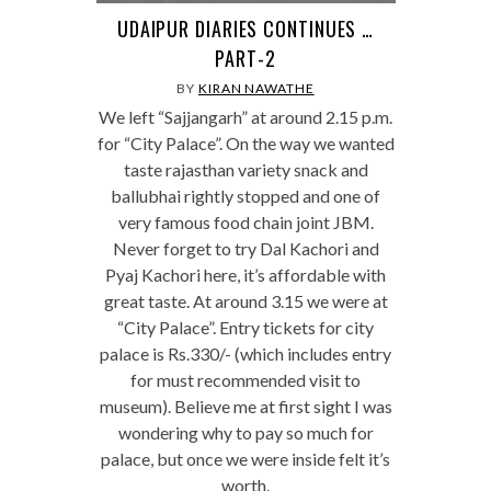
UDAIPUR DIARIES CONTINUES …
PART-2
BY
KIRAN NAWATHE
We left “Sajjangarh” at around 2.15 p.m.
for “City Palace”. On the way we wanted
taste rajasthan variety snack and
ballubhai rightly stopped and one of
very famous food chain joint JBM.
Never forget to try Dal Kachori and
Pyaj Kachori here, it’s affordable with
great taste. At around 3.15 we were at
“City Palace”. Entry tickets for city
palace is Rs.330/- (which includes entry
for must recommended visit to
museum). Believe me at first sight I was
wondering why to pay so much for
palace, but once we were inside felt it’s
worth.