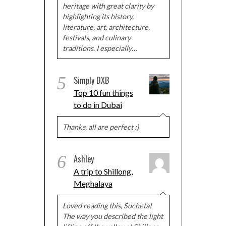
heritage with great clarity by
highlighting its history,
literature, art, architecture,
festivals, and culinary
traditions. I especially…
5
Simply DXB
Top 10 fun things
to do in Dubai
Thanks, all are perfect :)
6
Ashley
A trip to Shillong,
Meghalaya
Loved reading this, Sucheta!
The way you described the light