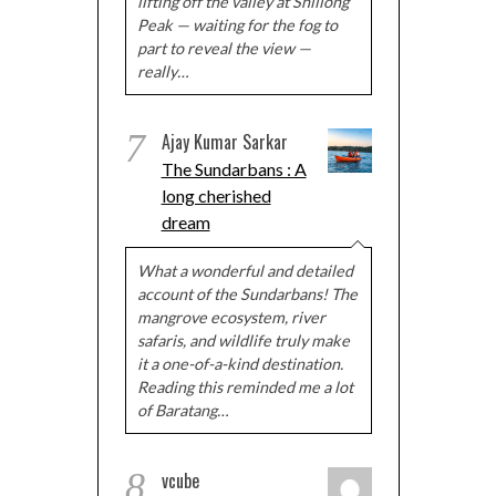
lifting off the valley at Shillong
Peak — waiting for the fog to
part to reveal the view —
really…
7
Ajay Kumar Sarkar
The Sundarbans : A
long cherished
dream
What a wonderful and detailed
account of the Sundarbans! The
mangrove ecosystem, river
safaris, and wildlife truly make
it a one-of-a-kind destination.
Reading this reminded me a lot
of Baratang…
8
vcube