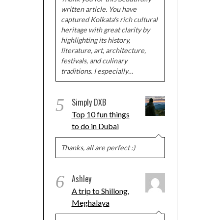
written article. You have
captured Kolkata's rich cultural
heritage with great clarity by
highlighting its history,
literature, art, architecture,
festivals, and culinary
traditions. I especially…
5
Simply DXB
Top 10 fun things
to do in Dubai
Thanks, all are perfect :)
6
Ashley
A trip to Shillong,
Meghalaya