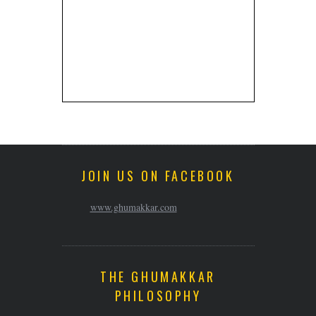
JOIN US ON FACEBOOK
www.ghumakkar.com
THE GHUMAKKAR
PHILOSOPHY