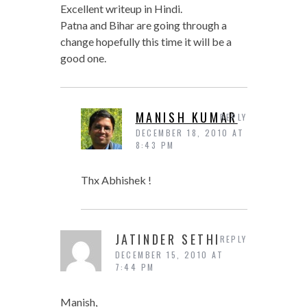
Excellent writeup in Hindi.
Patna and Bihar are going through a
change hopefully this time it will be a
good one.
MANISH KUMAR
REPLY
DECEMBER 18, 2010 AT
8:43 PM
Thx Abhishek !
JATINDER SETHI
REPLY
DECEMBER 15, 2010 AT
7:44 PM
Manish,