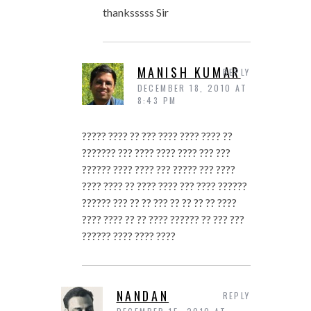
thanksssss Sir
MANISH KUMAR
REPLY
DECEMBER 18, 2010 AT
8:43 PM
????? ???? ?? ??? ???? ???? ???? ??
??????? ??? ???? ???? ???? ??? ???
?????? ???? ???? ??? ????? ??? ????
???? ???? ?? ???? ???? ??? ???? ??????
?????? ??? ?? ?? ??? ?? ?? ?? ?? ????
???? ???? ?? ?? ???? ?????? ?? ??? ???
?????? ???? ???? ????
NANDAN
REPLY