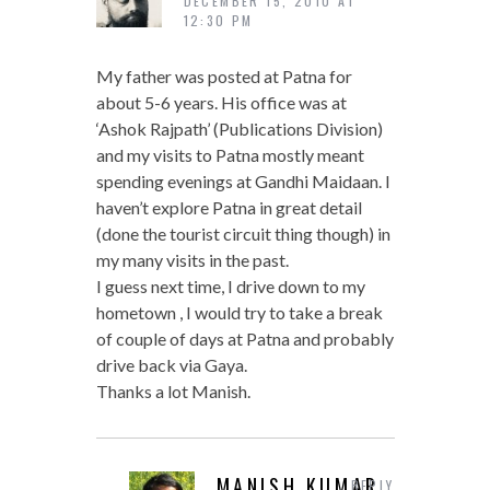
DECEMBER 15, 2010 AT
12:30 PM
My father was posted at Patna for
about 5-6 years. His office was at
‘Ashok Rajpath’ (Publications Division)
and my visits to Patna mostly meant
spending evenings at Gandhi Maidaan. I
haven’t explore Patna in great detail
(done the tourist circuit thing though) in
my many visits in the past.
I guess next time, I drive down to my
hometown , I would try to take a break
of couple of days at Patna and probably
drive back via Gaya.
Thanks a lot Manish.
MANISH KUMAR
REPLY