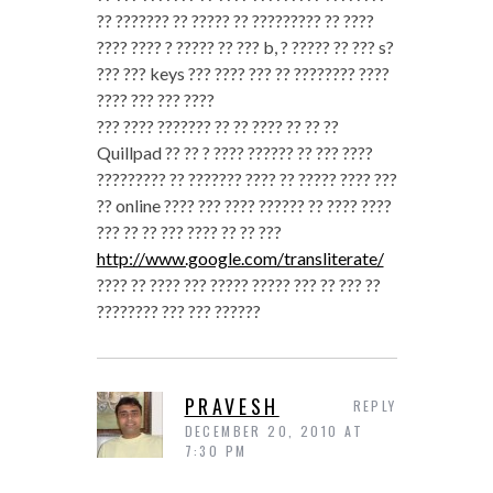
?? ??????? ?? ????? ?? ????????? ?? ????
???? ???? ? ????? ?? ??? b, ? ????? ?? ??? s?
??? ??? keys ??? ???? ??? ?? ???????? ????
???? ??? ??? ????
??? ???? ??????? ?? ?? ???? ?? ?? ??
Quillpad ?? ?? ? ???? ?????? ?? ??? ????
????????? ?? ??????? ???? ?? ????? ???? ???
?? online ???? ??? ???? ?????? ?? ???? ????
??? ?? ?? ??? ???? ?? ?? ???
http://www.google.com/transliterate/
???? ?? ???? ??? ????? ????? ??? ?? ??? ??
???????? ??? ??? ??????
PRAVESH
REPLY
DECEMBER 20, 2010 AT
7:30 PM