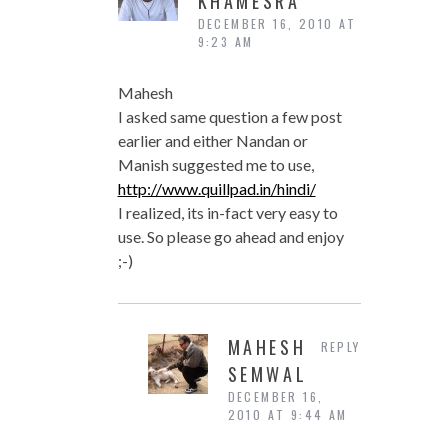
KHAMESRA
DECEMBER 16, 2010 AT
9:23 AM
Mahesh
I asked same question a few post
earlier and either Nandan or
Manish suggested me to use,
http://www.quillpad.in/hindi/
I realized, its in-fact very easy to
use. So please go ahead and enjoy
;-)
MAHESH
REPLY
SEMWAL
DECEMBER 16,
2010 AT 9:44 AM