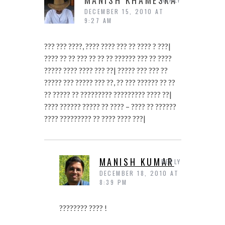
MANISH KHAMESRA
DECEMBER 15, 2010 AT
9:27 AM
??? ??? ????, ???? ???? ??? ?? ???? ? ???|
???? ?? ?? ??? ?? ?? ?? ?????? ??? ?? ????
????? ???? ???? ??? ??| ????? ??? ??? ??
????? ??? ????? ??? ??, ?? ??? ?????? ?? ??
?? ????? ?? ????????? ????????? ???? ??|
???? ?????? ????? ?? ???? – ???? ?? ??????
???? ????????? ?? ???? ???? ???|
MANISH KUMAR
REPLY
DECEMBER 18, 2010 AT
8:39 PM
???????? ???? !