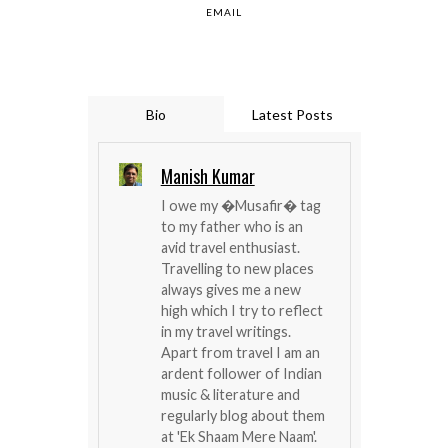
EMAIL
Bio
Latest Posts
Manish Kumar
I owe my �Musafir� tag
to my father who is an
avid travel enthusiast.
Travelling to new places
always gives me a new
high which I try to reflect
in my travel writings.
Apart from travel I am an
ardent follower of Indian
music & literature and
regularly blog about them
at 'Ek Shaam Mere Naam'.