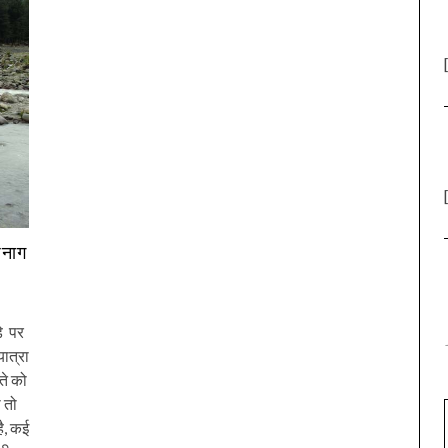
षनाग
़े पर
ात्रा
ते को
 तो
है, कई