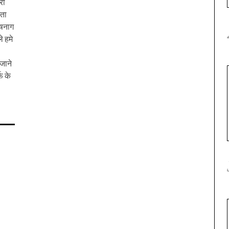
री
रता
ेषनाग
े हमे
1
जाने
फ़ के