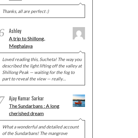
Thanks, all are perfect :)
6
Ashley
A trip to Shillong,
Meghalaya
Loved reading this, Sucheta! The way you
described the light lifting off the valley at
Shillong Peak — waiting for the fog to
part to reveal the view — really…
7
Ajay Kumar Sarkar
The Sundarbans : A long
cherished dream
What a wonderful and detailed account
of the Sundarbans! The mangrove