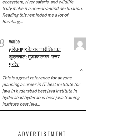
ecosystem, river safaris, and wildlife
truly make it a one-of-a-kind destination.
Reading this reminded me a lot of
Baratang…
8
vcube
हस्तिनापुर के राजा परीक्षित का
शुक्रताल: मुज़फ्फरनगर, उत्तर
प्रदेश
This is a great reference for anyone
planning a career in IT. best institute for
java in hyderabad best java institute in
hyderabad hyderabad best java training
institute best java…
ADVERTISEMENT