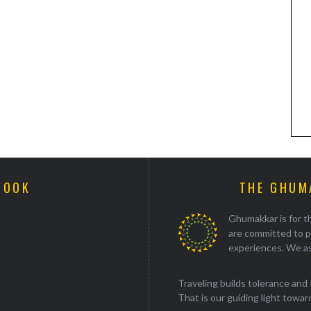
BOOK
THE GHUM
Ghumakkar is for th
are committed to p
experiences. We as
Traveling builds tolerance and 
That is our guiding light towards