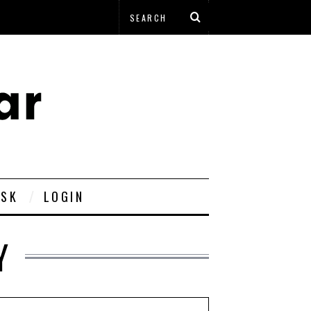
ESK
LOGIN
Y