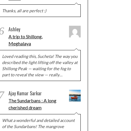
Thanks, all are perfect :)
6
Ashley
A trip to Shillong,
Meghalaya
Loved reading this, Sucheta! The way you
described the light lifting off the valley at
Shillong Peak — waiting for the fog to
part to reveal the view — really…
7
Ajay Kumar Sarkar
The Sundarbans : A long
cherished dream
What a wonderful and detailed account
of the Sundarbans! The mangrove