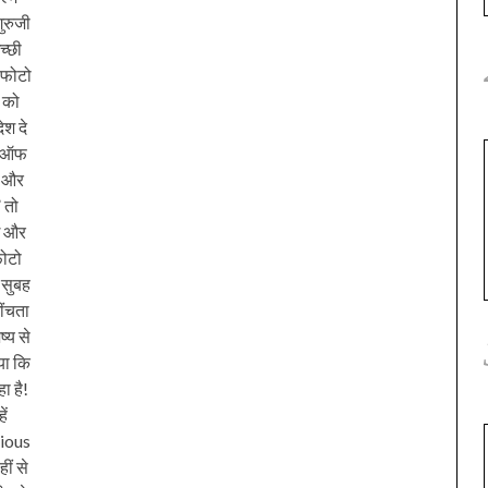
ुरुजी
च्छी
ी फोटो
 को
ेश दे
वे ऑफ
े और
 तो
ाई और
फोटो
 सुबह
ींचता
्य से
या कि
ा है!
ें
ious
ीं से