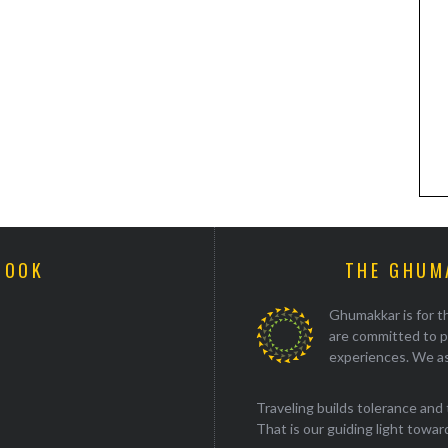
BOOK
THE GHUM
Ghumakkar is for th
are committed to p
experiences. We as
Traveling builds tolerance and 
That is our guiding light towards