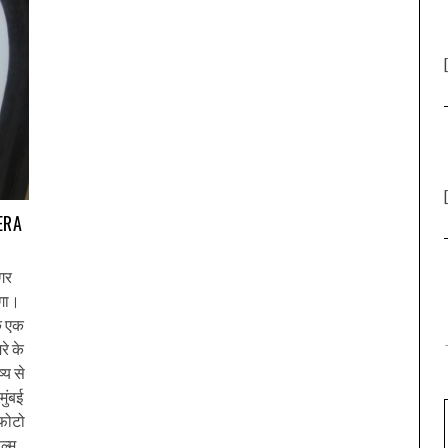
ERA
अगर
ंगा।
के एक
रे के
्य से
ुंबई
 फोटो
ल्म