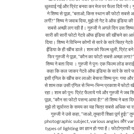
धुलवाई गई और प्रिंट बनवा कर मेज पर फैला दिये गये। ग
ने शिष्य से पूछा, “बताओ, किस स्थान की फोटो सबसे अ
लगीं?” शिष्य ने जवाब दिया, मुझे तो गेट वे ऑफ इंडिया क
सबसे अच्छी लग रही है। गुरुजी ने अगले दिन उस शिष्य
सारी की सारी फोटो गेटवे ऑफ इंडिया की खींचने का आद
दिया। शिष्य ने विभिन्न कोणों से सारे के सारे चित्र गेट
ईंडिया के ही खींच डाले। शाम को फिल्म धुली, प्रिंट बन
फिर गुरुजी ने पूछा, “कौन का फोटो सबसे अच्छा लगा?”
शिष्य ने बता दिया । गुरुजी ने पुनः एक फिल्म लोड कर
कहा कि कल जाकर गेटवे ऑफ इंडिया के सारे के सारे 
इसी एंगिल के खींच कर लाओ! बेचारा शिष्य पुनः गया और
से शाम तक उसी एंगिल से भिन्न-भिन्न प्रकाश में फोटो ख
रहा। शाम को पुनः प्रिंट फैलाये गये और गुरुजी ने जब शिष
पूछा, “कौन सा फोटो पसन्द आया है?” तो शिष्य ने बता दि
मुझे तो सूर्यास्त के समय का यह चित्र सबसे अधिक भा रह
गुरुजी ने उसे कहा, “जाओ, तुम्हारी शिक्षा पूर्ण हुई!” तुम्ह
photographic subject, various angles और var
types of lighting का ज्ञान हो गया है। फोटोग्राफी यह