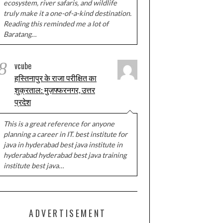
ecosystem, river safaris, and wildlife
truly make it a one-of-a-kind destination.
Reading this reminded me a lot of
Baratang…
8
vcube
हस्तिनापुर के राजा परीक्षित का
शुक्रताल: मुज़फ्फरनगर, उत्तर
प्रदेश
This is a great reference for anyone
planning a career in IT. best institute for
java in hyderabad best java institute in
hyderabad hyderabad best java training
institute best java…
ADVERTISEMENT