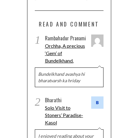
READ AND COMMENT
1
Rambahadur Pranami
Orchha, A precious
‘Gem’ of
Bundelkhand.
Bundelkhand avashya hi
bharatvarsh ka hriday
2
Bharathi
Solo Visit to
Stoners’ Paradise-
Kasol
I enjoyed reading about your