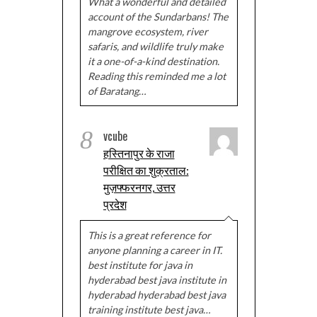
What a wonderful and detailed
account of the Sundarbans! The
mangrove ecosystem, river
safaris, and wildlife truly make
it a one-of-a-kind destination.
Reading this reminded me a lot
of Baratang…
8
vcube
हस्तिनापुर के राजा
परीक्षित का शुक्रताल:
मुज़फ्फरनगर, उत्तर
प्रदेश
This is a great reference for
anyone planning a career in IT.
best institute for java in
hyderabad best java institute in
hyderabad hyderabad best java
training institute best java…