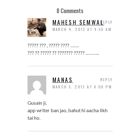
8 Comments
MAHESH SEMWAL
REPLY
MARCH 4, 2013 AT 9:56 AM
????? ??? , ????? ???? …….
??? ?? ????? ?? ??????? ????? ………..
MANAS
REPLY
MARCH 5, 2013 AT 6:08 PM
Gusain ji,
app writer ban jao, bahut hi aacha likh
tai ho.