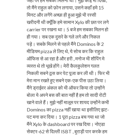
जहाँ पर हम सबको मिलना था। मुझे कोई भी दिखा,
तो मैंने राहुल को फ़ोन लगाया, उसने कहाँ हमे 15
मिनट और लगेंगे अच्छा ही हुआ मुझे भी रस्सी
खरीदनी थी क्यूँकि हमे सामान Xylo की छत पर लगे
carrier पर रखना था। 5 बजे हम सबका मिलन हो
ही गया। सब एक दुसरे के गले लगे और निकल
पड़े। सबके मिलने से पहले मैंने Dominos के 2
मीडियम pizza ले लिए थे, ये सोच कर कि राहुल
ऑफिस से आ रहा है और हरी , मनोज भी शौपिंग मे
व्यस्त थे तो भूखे होंगे। मेरी कैलकुलेशन गलत
निकली सबने ठूस कर पेट पूजा कर ली थी। फिर भी
मेरा मान रखते हुए सबने एक-एक पीस उठा लिया।
मैंने ड्राईवर अंकल को भी ऑफर किया तो उन्होंने
बोला ये अपने बस की बात नहीं है हम तो सादी रोटी
खाने वाले हैं। मुझे नहीं मालूम पर शायद उन्होंने कभी
Dominos का pizza नहीं खाया था इसीलिए झट-
पट मना कर दिया। 1 पूरा pizza बच गया था जो
मैंने Xylo के dashboard पर रख दिया। नोएडा
सेक्टर-62 से दिल्ली ISBT , बुराड़ी पार करके हम