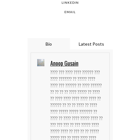
LINKEDIN
EMAIL
Bio
Latest Posts
Anoop Gusain
???? ??? ???? ???? ?????? ???
???? ??????? ?? ????? ????
???? ??? ?????? ?? ???? ??????
?? ?? ?? ?? ???? ????? ?? ????
?? ???? ???? ???? ???? ???? ??
?????? ?? ?? ?? ???? ?? ????
???? ????? ????? ??????? ??
???? ?? ???? ???? ????? ???? ??
??? ??? ??? ?? ??? ????? ????
????? ???? ?? ??? ?? ?? ?????
????? ??? ?? ???? ???? ????