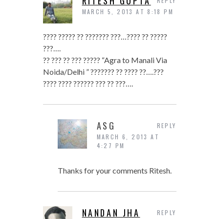
RITESH GUPTA
REPLY
MARCH 5, 2013 AT 8:18 PM
???? ????? ?? ??????? ???…???? ?? ?????
???….
?? ??? ?? ??? ????? “Agra to Manali Via
Noida/Delhi ” ??????? ?? ???? ??….???
???? ???? ?????? ??? ?? ???….
ASG
REPLY
MARCH 6, 2013 AT
4:27 PM
Thanks for your comments Ritesh.
NANDAN JHA
REPLY