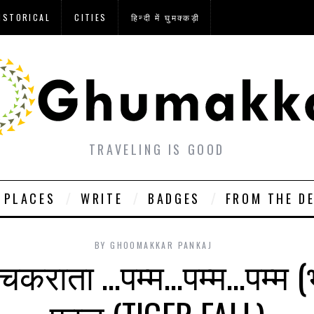
ISTORICAL
CITIES
हिन्दी में घुमक्कड़ी
TRAVELING IS GOOD
PLACES
WRITE
BADGES
FROM THE D
BY
GHOOMAKKAR PANKAJ
 चकराता …पम्म…पम्म…पम्म (