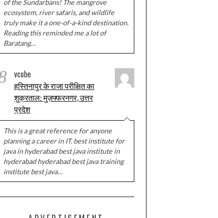
of the Sundarbans! The mangrove
ecosystem, river safaris, and wildlife
truly make it a one-of-a-kind destination.
Reading this reminded me a lot of
Baratang…
8
vcube
हस्तिनापुर के राजा परीक्षित का
शुक्रताल: मुज़फ्फरनगर, उत्तर
प्रदेश
This is a great reference for anyone
planning a career in IT. best institute for
java in hyderabad best java institute in
hyderabad hyderabad best java training
institute best java…