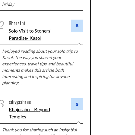
hriday
2
Bharathi
Solo Visit to Stoners’
Paradise- Kasol
I enjoyed reading about your solo trip to
Kasol. The way you shared your
experiences, travel tips, and beautiful
moments makes this article both
interesting and inspiring for anyone
planning…
3
sdivyashree
Khajuraho – Beyond
Temples
Thank you for sharing such an insightful