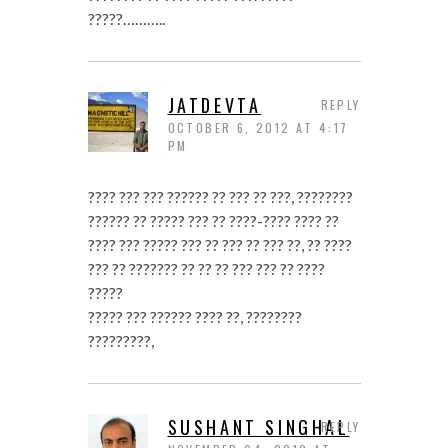
?????………..
JATDEVTA
REPLY
OCTOBER 6, 2012 AT 4:17
PM
???? ??? ??? ?????? ?? ??? ?? ???, ????????
?????? ?? ????? ??? ?? ????-???? ???? ??
???? ??? ????? ??? ?? ??? ?? ??? ??, ?? ????
??? ?? ??????? ?? ?? ?? ??? ??? ?? ????
?????
????? ??? ?????? ???? ??, ????????
?????????,
SUSHANT SINGHAL
REPLY