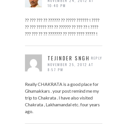
NOVEMBER 24, 2012 AT
10:40 PM
?? ??? ??? ?? ?????? ?? ????? ?????? ! ????
?? ??? ????? ??? ?? ?????? ?? ??? ?? ! ????
??? ??? ?? ?? ??????? ?? ???? ???? ????? !
TEJINDER SNGH
REPLY
NOVEMBER 25, 2012 AT
8:57 PM
Really CHAKRATA is a good place for
Ghumakkars . your post remind me my
trip to Chakrata . I have also visited
Chakrata , Lakhamandal etc. four years
ago.