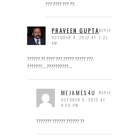
??? ???? ??? ??.
PRAVEEN GUPTA
REPLY
OCTOBER 4, 2012 AT 7:21
AM
?????? ?? ???? ??? ????? ????? ???.
???????… ??????????…
MEJAMES4U
REPLY
OCTOBER 5, 2012 AT
4:50 PM
??????? ?????? ?????? ??