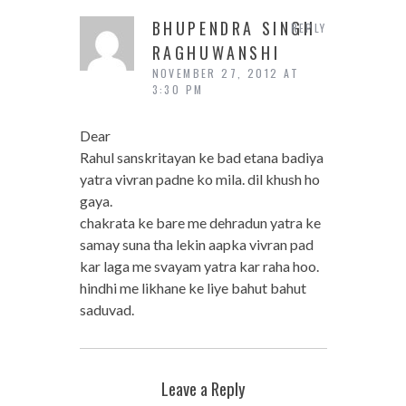
BHUPENDRA SINGH
REPLY
RAGHUWANSHI
NOVEMBER 27, 2012 AT
3:30 PM
Dear
Rahul sanskritayan ke bad etana badiya
yatra vivran padne ko mila. dil khush ho
gaya.
chakrata ke bare me dehradun yatra ke
samay suna tha lekin aapka vivran pad
kar laga me svayam yatra kar raha hoo.
hindhi me likhane ke liye bahut bahut
saduvad.
Leave a Reply