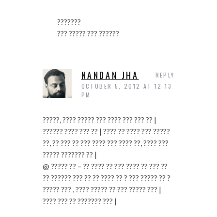
???????
??? ????? ??? ??????
NANDAN JHA
REPLY
OCTOBER 5, 2012 AT 12:13
PM
?????, ???? ????? ??? ???? ??? ??? ?? |
?????? ???? ??? ?? | ???? ?? ???? ??? ?????
??, ?? ??? ?? ??? ???? ??? ???? ??, ???? ???
????? ??????? ?? |
@ ????? ?? – ?? ???? ?? ??? ???? ?? ??? ??
?? ?????? ??? ?? ?? ???? ?? ? ??? ????? ?? ?
????? ??? , ???? ????? ?? ??? ????? ??? |
???? ??? ?? ??????? ??? |