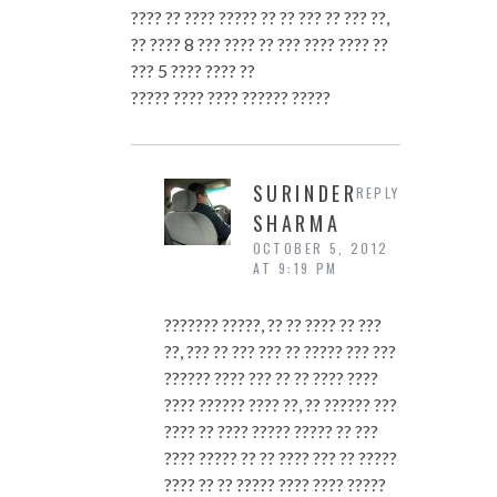
???? ?? ???? ????? ?? ?? ??? ?? ??? ??,
?? ???? 8 ??? ???? ?? ??? ???? ???? ??
??? 5 ???? ???? ??
????? ???? ???? ?????? ?????
SURINDER
REPLY
SHARMA
OCTOBER 5, 2012
AT 9:19 PM
??????? ?????, ?? ?? ???? ?? ???
??, ??? ?? ??? ??? ?? ????? ??? ???
?????? ???? ??? ?? ?? ???? ????
???? ?????? ???? ??, ?? ?????? ???
???? ?? ???? ????? ????? ?? ???
???? ????? ?? ?? ???? ??? ?? ?????
???? ?? ?? ????? ???? ???? ?????