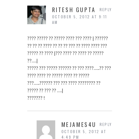
RITESH GUPTA
REPLY
OCTOBER 5, 2012 AT 9:11
AM
???? ????? ?? ????? ???? ??? ???? | ??????
?? ?? ?? ???? ?? ?? ?? ??? ?? ???? ???? ???
????? ?? ???? |??? ???? ?? ???? ?? ?????
??….|
????? ??? ????? ?????? ?? ??? ????…..?? ???
???? ???? ?? ????? ???? ?? ?????
???…..?????? ??? ??? ???? ???????? ??
????? ?? ??? ?? ….|
??????? !
MEJAMES4U
REPLY
OCTOBER 5, 2012 AT
4:49 PM