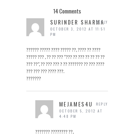
14 Comments
SURINDER SHARMA
REPLY
OCTOBER 3, 2012 AT 11:51
PM
?????? ????? ???? ????? ??, ???? ?? ????
????? ??? , ?? ?? ??? “??? ?? ??? ?? ?? ?? ??
??? ??”, ?? ??? ??? ? ?? ??????? ?? ??? ????
??? ??? ??? ???? ???.
???????
MEJAMES4U
REPLY
OCTOBER 5, 2012 AT
4:48 PM
??????? ???????? ??,