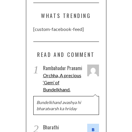
WHATS TRENDING
[custom-facebook-feed]
READ AND COMMENT
1
Rambahadur Pranami
Orchha, A precious
‘Gem’ of
Bundelkhand.
Bundelkhand avashya hi
bharatvarsh ka hriday
2
Bharathi