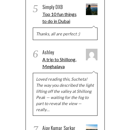
5
Simply DXB
Top 10 fun things
to do in Dubai
Thanks, all are perfect :)
6
Ashley
A trip to Shillong,
Meghalaya
Loved reading this, Sucheta!
The way you described the light
lifting off the valley at Shillong
Peak — waiting for the fog to
part to reveal the view —
really…
7
Ajay Kumar Sarkar