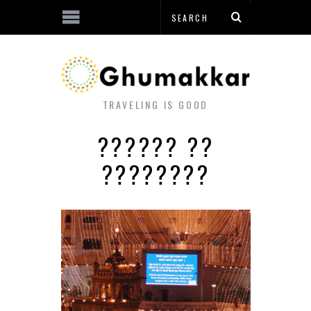
TRAVELING IS GOOD
?????? ??
????????