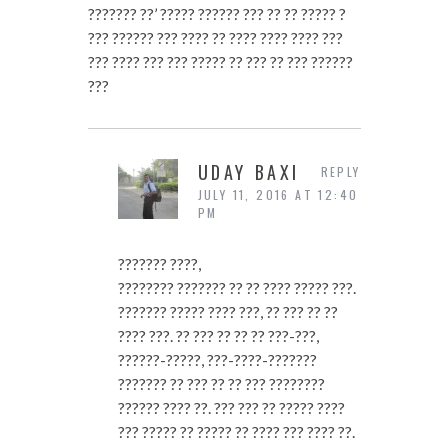
??????? ??’ ????? ?????? ??? ?? ?? ????? ?
??? ?????? ??? ???? ?? ???? ???? ???? ???
??? ???? ??? ??? ????? ?? ??? ?? ??? ??????
???
UDAY BAXI
REPLY
JULY 11, 2016 AT 12:40
PM
??????? ????,
???????? ??????? ?? ?? ???? ????? ???.
??????? ????? ???? ???, ?? ??? ?? ??
???? ???. ?? ??? ?? ?? ?? ???-???,
??????-?????, ???-????-???????
??????? ?? ??? ?? ?? ??? ????????
?????? ???? ??. ??? ??? ?? ????? ????
??? ????? ?? ????? ?? ???? ??? ???? ??.