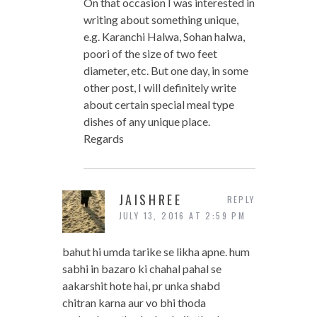
On that occasion I was interested in
writing about something unique,
e.g. Karanchi Halwa, Sohan halwa,
poori of the size of two feet
diameter, etc. But one day, in some
other post, I will definitely write
about certain special meal type
dishes of any unique place.
Regards
JAISHREE
REPLY
JULY 13, 2016 AT 2:59 PM
bahut hi umda tarike se likha apne. hum
sabhi in bazaro ki chahal pahal se
aakarshit hote hai, pr unka shabd
chitran karna aur vo bhi thoda