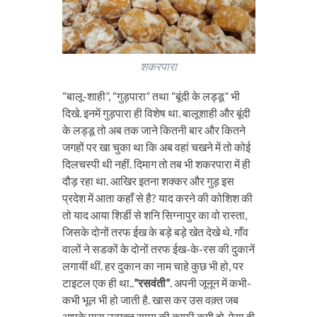
शकरपारा
“बालू-शाही”, “गुड़पारा” तथा “बूंदी के लड्डू” भी
दिखे. इनमें गुड़पारा ही विशेष था. बालूशाही और बूंदी
के लड्डू तो अब तक जाने कितनी बार और कितने
जगहों पर खा चुका था कि अब वहां चखने में तो कोई
दिलचस्पी थी नहीं. दिमाग तो तब भी शकरपारा में ही
दौड़ रहा था. आखिर इतना शक्कर और गुड़ इस
प्रदेश में आता कहाँ से है? याद करने की कोशिश की
तो याद आया शिर्डी से शनि सिग्नापुर का वो रास्ता,
जिसके दोनों तरफ ईख के बड़े बड़े खेत देखे थे. गाँव
वालों ने सडकों के दोनों तरफ ईख-के-रस की दुकानें
लगायीं थीं. हर दुकान का नाम चाहे कुछ भी हो, पर
टाइटल एक ही था..
”रसवंती”
. अपनी जूनून में कभी-
कभी भूल भी हो जाती है. खास कर उस वक़्त जब
आपके पास उन्मुक्त समय की काफी कमी हो. ऐसा ही