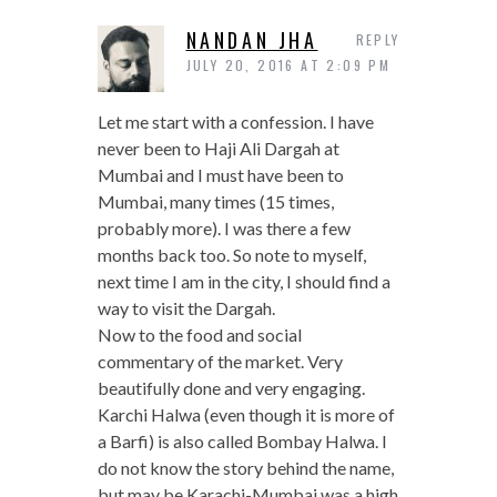
NANDAN JHA
REPLY
JULY 20, 2016 AT 2:09 PM
Let me start with a confession. I have
never been to Haji Ali Dargah at
Mumbai and I must have been to
Mumbai, many times (15 times,
probably more). I was there a few
months back too. So note to myself,
next time I am in the city, I should find a
way to visit the Dargah.
Now to the food and social
commentary of the market. Very
beautifully done and very engaging.
Karchi Halwa (even though it is more of
a Barfi) is also called Bombay Halwa. I
do not know the story behind the name,
but may be Karachi-Mumbai was a high