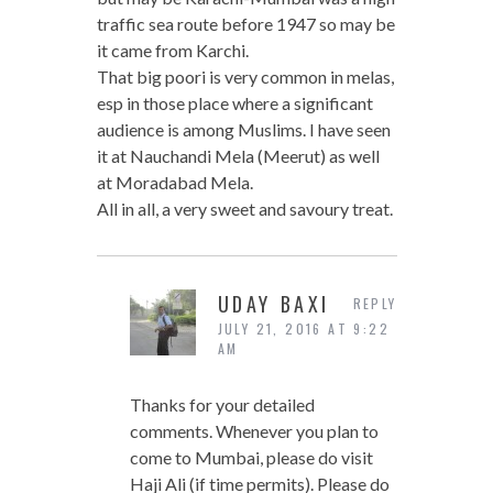
traffic sea route before 1947 so may be
it came from Karchi.
That big poori is very common in melas,
esp in those place where a significant
audience is among Muslims. I have seen
it at Nauchandi Mela (Meerut) as well
at Moradabad Mela.
All in all, a very sweet and savoury treat.
UDAY BAXI
REPLY
JULY 21, 2016 AT 9:22
AM
Thanks for your detailed
comments. Whenever you plan to
come to Mumbai, please do visit
Haji Ali (if time permits). Please do