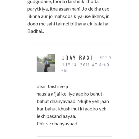
gudgudane, thoda darshnik, thoda
parytkiya, itna asaan nahi. Jo dekha use
likhna aur jo mahsoos kiya use likhns, in
dono me sahi talmel bithana ek kala hai.
Badhai..
UDAY BAXI
REPLY
JULY 13, 2016 AT 6:40
PM
dear Jaishree ji
hausla afjai ke liye aapko bahut-
bahut dhanyavaad. Mujhe yeh jaan
kar bahut khushi hui ki aapko yeh
lekh pasand aayaa.
Phir se dhanyavaad.