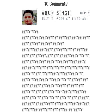
10 Comments
ARUN SINGH
REPLY
JULY 11, 2016 AT 11:23 AM
????? ????,
???? ????? ??? ????? ?? ??????? ?? ???, ????
???? ?????? ?? ???? ?? ????
?? ?? ????? ?? ????? ???????? ?? ?? ??????
???? ??? ??????, ??? ??? ?? ?????? ?? ??? ??
???? ????? ???? ?? ?? ???? ???????? ?? ??
??? ?? ?? ??? ?? ???? ??? ?? ???? ??? ??? ???
????? ?? ???-??? ???? ?? ???????? ?? ??
????? ???? ??? ?? ???? ?? ??? ?? ?????? ???
???? ?? ???? ????? ?? ?????? ?? ???? ???
????? ?? ??? ??? ???? ???-??? ?? ????????
???? ???? ?? ???? ??? ?? ???? ?? ??? ?? ????
??? ???? ?? ???????? ????? ?? ???? ??? ????
? ??? ???? ‘????? ?? ??? ?????’ ?? ‘?????