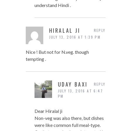
understand Hindi .
HIRALAL JI
REPLY
JULY 13, 2016 AT 1:39 PM
Nice ! But not for N.veg. though
tempting .
UDAY BAXI
REPLY
JULY 13, 2016 AT 6:47
PM
Dear Hiralal ji
Non-veg was also there, but dishes
were like common full meal-type.