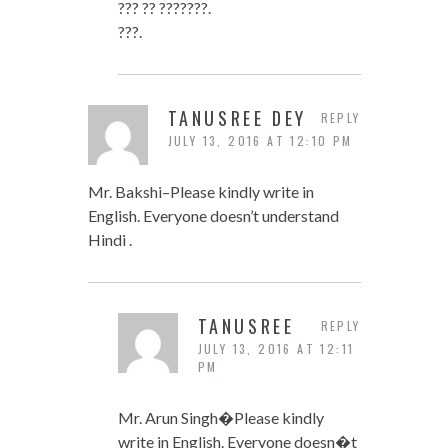
??? ?? ???????.
???.
TANUSREE DEY
REPLY
JULY 13, 2016 AT 12:10 PM
Mr. Bakshi–Please kindly write in
English. Everyone doesn’t understand
Hindi .
TANUSREE
REPLY
JULY 13, 2016 AT 12:11
PM
Mr. Arun Singh�Please kindly
write in English. Everyone doesn�t