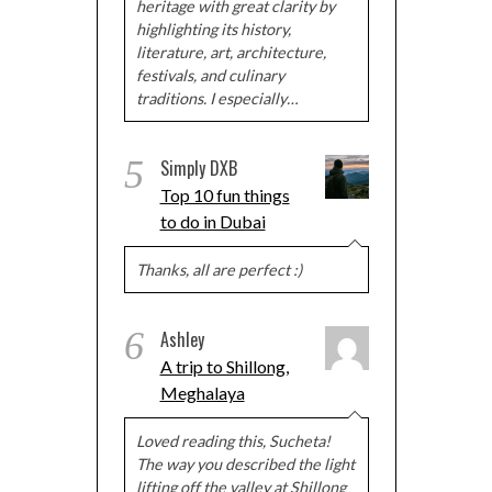
heritage with great clarity by
highlighting its history,
literature, art, architecture,
festivals, and culinary
traditions. I especially…
5
Simply DXB
Top 10 fun things
to do in Dubai
Thanks, all are perfect :)
6
Ashley
A trip to Shillong,
Meghalaya
Loved reading this, Sucheta!
The way you described the light
lifting off the valley at Shillong