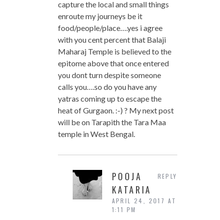
capture the local and small things
enroute my journeys be it
food/people/place….yes i agree
with you cent percent that Balaji
Maharaj Temple is believed to the
epitome above that once entered
you dont turn despite someone
calls you….so do you have any
yatras coming up to escape the
heat of Gurgaon. :-) ? My next post
will be on Tarapith the Tara Maa
temple in West Bengal.
POOJA
REPLY
KATARIA
APRIL 24, 2017 AT
1:11 PM