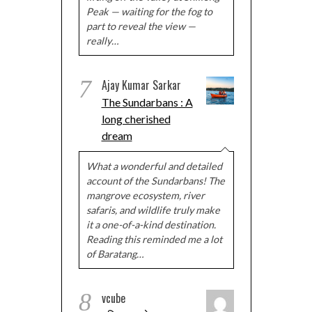
Peak — waiting for the fog to
part to reveal the view —
really…
7
Ajay Kumar Sarkar
The Sundarbans : A
long cherished
dream
What a wonderful and detailed
account of the Sundarbans! The
mangrove ecosystem, river
safaris, and wildlife truly make
it a one-of-a-kind destination.
Reading this reminded me a lot
of Baratang…
8
vcube