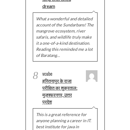
dream
What a wonderful and detailed
account of the Sundarbans! The
mangrove ecosystem, river
safaris, and wildlife truly make
it a one-of-a-kind destination.
Reading this reminded me a lot
of Baratang…
8
vcube
हस्तिनापुर के राजा
परीक्षित का शुक्रताल:
मुज़फ्फरनगर, उत्तर
प्रदेश
This is a great reference for
anyone planning a career in IT.
best institute for java in