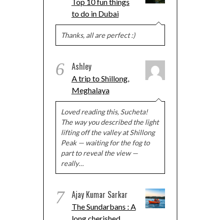
Top 10 fun things
to do in Dubai
Thanks, all are perfect :)
6
Ashley
A trip to Shillong,
Meghalaya
Loved reading this, Sucheta!
The way you described the light
lifting off the valley at Shillong
Peak — waiting for the fog to
part to reveal the view —
really…
7
Ajay Kumar Sarkar
The Sundarbans : A
long cherished