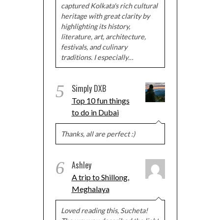
captured Kolkata's rich cultural
heritage with great clarity by
highlighting its history,
literature, art, architecture,
festivals, and culinary
traditions. I especially…
5
Simply DXB
Top 10 fun things
to do in Dubai
Thanks, all are perfect :)
6
Ashley
A trip to Shillong,
Meghalaya
Loved reading this, Sucheta!