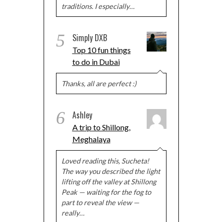
traditions. I especially…
5
Simply DXB
Top 10 fun things
to do in Dubai
Thanks, all are perfect :)
6
Ashley
A trip to Shillong,
Meghalaya
Loved reading this, Sucheta!
The way you described the light
lifting off the valley at Shillong
Peak — waiting for the fog to
part to reveal the view —
really…