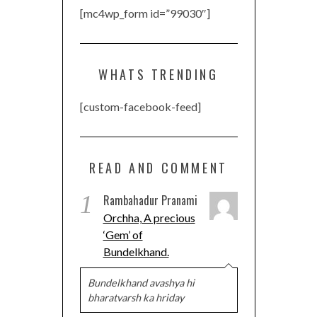
[mc4wp_form id=”99030″]
WHATS TRENDING
[custom-facebook-feed]
READ AND COMMENT
1
Rambahadur Pranami
Orchha, A precious
‘Gem’ of
Bundelkhand.
Bundelkhand avashya hi
bharatvarsh ka hriday