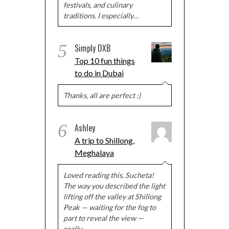
festivals, and culinary
traditions. I especially…
5
Simply DXB
Top 10 fun things
to do in Dubai
Thanks, all are perfect :)
6
Ashley
A trip to Shillong,
Meghalaya
Loved reading this, Sucheta!
The way you described the light
lifting off the valley at Shillong
Peak — waiting for the fog to
part to reveal the view —
really…