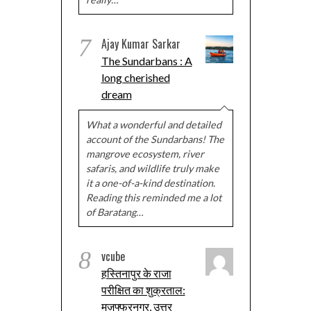
7
Ajay Kumar Sarkar
The Sundarbans : A
long cherished
dream
What a wonderful and detailed
account of the Sundarbans! The
mangrove ecosystem, river
safaris, and wildlife truly make
it a one-of-a-kind destination.
Reading this reminded me a lot
of Baratang…
8
vcube
हस्तिनापुर के राजा
परीक्षित का शुक्रताल:
मुज़फ्फरनगर, उत्तर