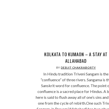
KOLKATA TO KUMAON – A STAY AT
ALLAHABAD
BY
DEBJIT CHAKRABORTY
In Hindu tradition Triveni Sangam is the
“confluence” of three rivers. Sangama is t
Sanskrit word for confluence. The point 
confluence is a sacred place for Hindus. A 
here is said to flush away all of one’s sins and
one from the cycle of rebirth.One such Triv
Sangam, in Prayag (Allahabad) has two phys