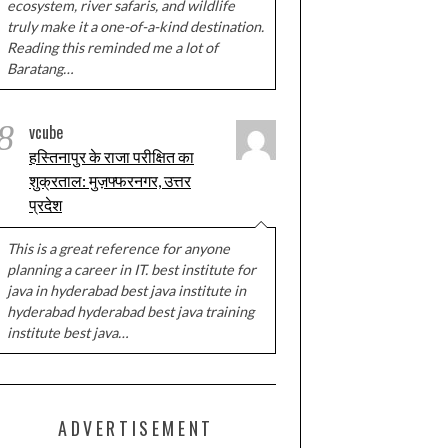
ecosystem, river safaris, and wildlife
truly make it a one-of-a-kind destination.
Reading this reminded me a lot of
Baratang…
8
vcube
हस्तिनापुर के राजा परीक्षित का
शुक्रताल: मुज़फ्फरनगर, उत्तर
प्रदेश
This is a great reference for anyone
planning a career in IT. best institute for
java in hyderabad best java institute in
hyderabad hyderabad best java training
institute best java…
ADVERTISEMENT