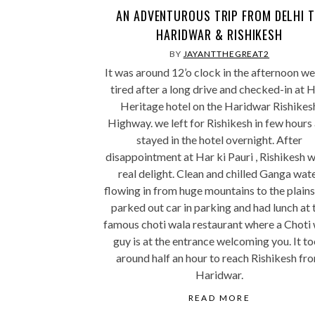
AN ADVENTUROUS TRIP FROM DELHI 
HARIDWAR & RISHIKESH
BY
JAYANTTHEGREAT2
It was around 12’o clock in the afternoon we
tired after a long drive and checked-in at H
Heritage hotel on the Haridwar Rishikes
Highway. we left for Rishikesh in few hours
stayed in the hotel overnight. After
disappointment at Har ki Pauri , Rishikesh w
real delight. Clean and chilled Ganga wat
flowing in from huge mountains to the plain
parked out car in parking and had lunch at 
famous choti wala restaurant where a Choti
guy is at the entrance welcoming you. It t
around half an hour to reach Rishikesh fr
Haridwar.
READ MORE