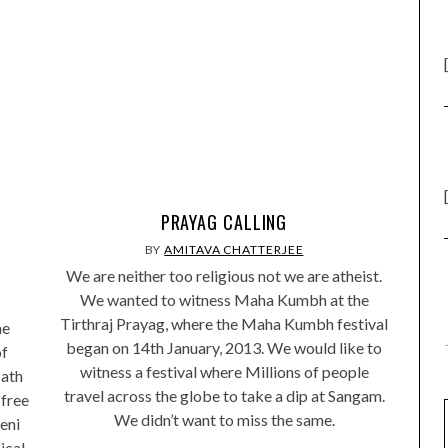
PRAYAG CALLING
BY
AMITAVA CHATTERJEE
We are neither too religious not we are atheist.
We wanted to witness Maha Kumbh at the
Tirthraj Prayag, where the Maha Kumbh festival
he
began on 14th January, 2013. We would like to
of
witness a festival where Millions of people
bath
travel across the globe to take a dip at Sangam.
 free
We didn’t want to miss the same.
eni
ical