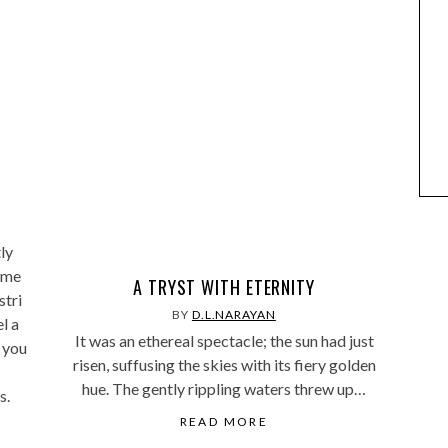
ly
ame
A TRYST WITH ETERNITY
stri
BY
D.L.NARAYAN
l a
It was an ethereal spectacle; the sun had just
 you
risen, suffusing the skies with its fiery golden
hue. The gently rippling waters threw up…
s.
READ MORE