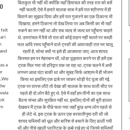
बिलकुल भी नहीं थी क्योंकि यहाँ हिमाचल की तरह रात को बसें
TO
नहीं चलती. ऐसे में हमारे चालक साब ने हमें रात श्रीनगर में ही
बिताने का सुझाव दिया और हमें रात गुजारने का एक ठिकाना भी
दिखाया. हमने ठिकाना तो देख लिया पर अब किसी का भी यहाँ
 felt
रुकने का मन नहीं था और सब जल्द से जल्द घर पहुँचना चाहते
ari
थे. उत्तरांचल में वैसे तो रात को कोई वाहन नहीं चलते पर सब्ज़ी
h
फल आदि रसद पहुँचाने वाले ट्रकों की आवाजाही रात भर चालू
 and
रहती है, सोचा क्यों ना इसे ही आजमाया जाए. आज शायद
किस्मत हम पर मेहरबान थी, थोडा पूछ्तात करने पर ही हमें एक
as a
ट्रक मिल गया जो हरिद्वार तक जा रहा था. ट्रक चलने में अभी
er
लगभग आधा घंटा बाकी था और सुबह सिर्फ आश्रम में ही भोजन
s..We
किया था इसलिए एक ढाबे पर जाकर थोड़ी पेट पूजा की गई.
the
ट्रक पर वापस लौटे तो देखा की चालक के साथ वाली सीट पर
 wala
पहले ही दो लोग बैठे हुए थे. ऐसे में वहाँ हम तीनों का एक साथ
ook
बैठना संभव और सुरक्षित नहीं था. इसलिए दोनों की बुरी हालत
om
देखकर मैं ट्रक के पीछे चला गया जहाँ कुछ अन्य लोग पहले से
ही लेटे थे. इस ट्रक के ऊपर एक बरसातीनुमा दरी थी जो
शायद सब्जियों को धूल और बारिश से बचाने के लिए डाली गयी
थी और नीचे खाली प्लास्टिक के डब्बे रखे हुए थे जिनमे सब्जियाँ