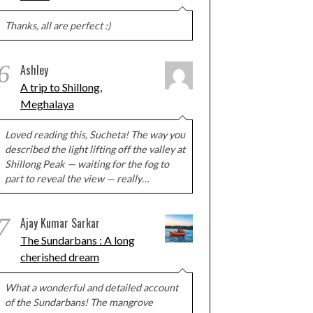
Thanks, all are perfect :)
6
Ashley
A trip to Shillong,
Meghalaya
Loved reading this, Sucheta! The way you
described the light lifting off the valley at
Shillong Peak — waiting for the fog to
part to reveal the view — really…
7
Ajay Kumar Sarkar
The Sundarbans : A long
cherished dream
What a wonderful and detailed account
of the Sundarbans! The mangrove