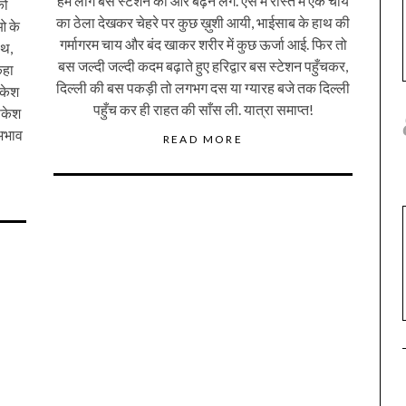
हम लोग बस स्टेशन की ओर बढ़ने लगे. ऐसे में रास्ते में एक चाय
को
का ठेला देखकर चेहरे पर कुछ ख़ुशी आयी, भाईसाब के हाथ की
ओ के
गर्मागरम चाय और बंद खाकर शरीर में कुछ ऊर्जा आई. फिर तो
ाथ,
बस जल्दी जल्दी कदम बढ़ाते हुए हरिद्वार बस स्टेशन पहुँचकर,
कहा
दिल्ली की बस पकड़ी तो लगभग दस या ग्यारह बजे तक दिल्ली
िकेश
पहुँच कर ही राहत की साँस ली. यात्रा समाप्त!
िकेश
 अभाव
READ MORE